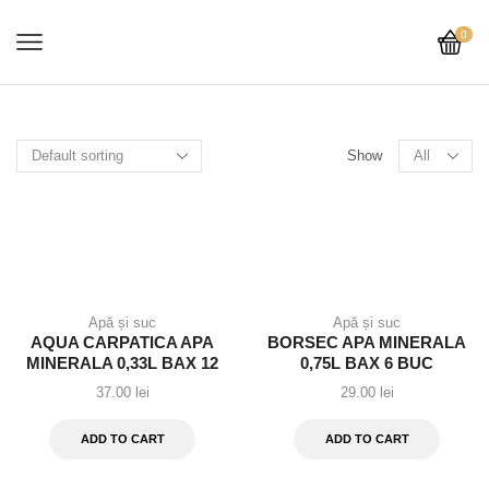
0
Show
Apă și suc
Apă și suc
AQUA CARPATICA APA
BORSEC APA MINERALA
MINERALA 0,33L BAX 12
0,75L BAX 6 BUC
BUC
37.00
lei
29.00
lei
ADD TO CART
ADD TO CART