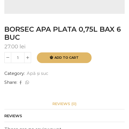
BORSEC APA PLATA 0,75L BAX 6
BUC
27.00
lei
ADD TO CART
BORSEC
APA
PLATA
Category:
Apă și suc
0,75L
BAX
Share:
6
BUC
quantity
REVIEWS (0)
REVIEWS