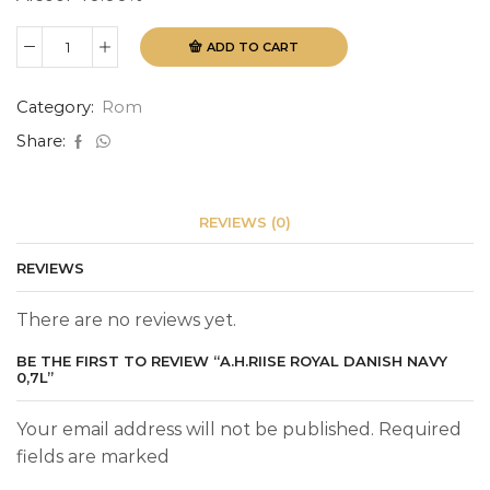
ADD TO CART
A.H.Riise
Royal
Danish
Category:
Rom
Navy
0,7L
Share:
quantity
REVIEWS (0)
REVIEWS
There are no reviews yet.
BE THE FIRST TO REVIEW “A.H.RIISE ROYAL DANISH NAVY
0,7L”
Your email address will not be published. Required
fields are marked