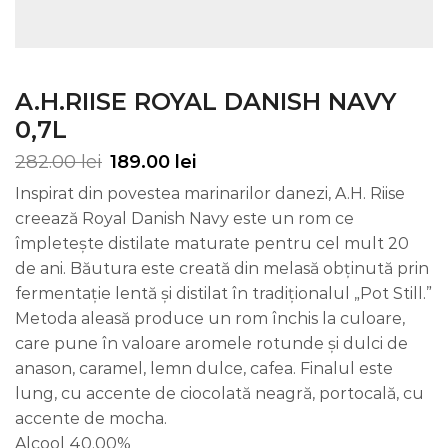
A.H.RIISE ROYAL DANISH NAVY
0,7L
282.00
lei
189.00
lei
Inspirat din povestea marinarilor danezi, A.H. Riise
creează Royal Danish Navy este un rom ce
împletește distilate maturate pentru cel mult 20
de ani. Băutura este creată din melasă obținută prin
fermentație lentă și distilat în tradiționalul „Pot Still.”
Metoda aleasă produce un rom închis la culoare,
care pune în valoare aromele rotunde și dulci de
anason, caramel, lemn dulce, cafea. Finalul este
lung, cu accente de ciocolată neagră, portocală, cu
accente de mocha.
Alcool 40.00%