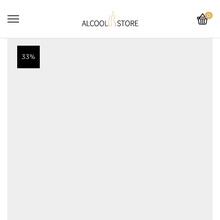
0
33%