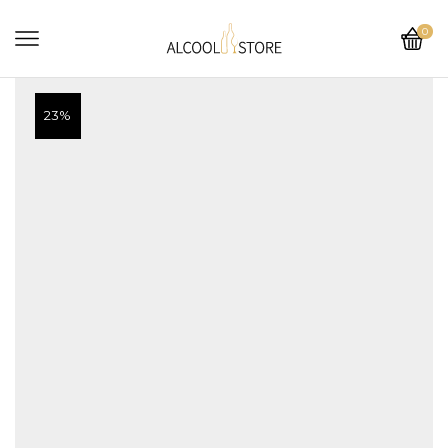
0
23%