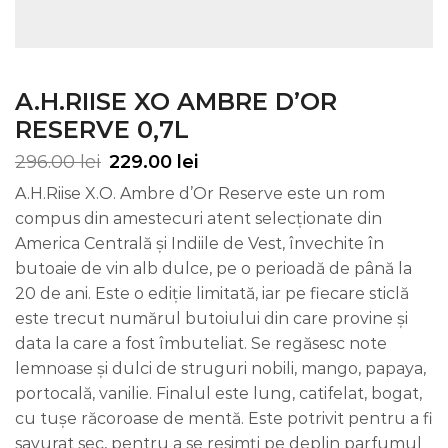
A.H.RIISE XO AMBRE D’OR
RESERVE 0,7L
296.00
lei
229.00
lei
A.H.Riise X.O. Ambre d’Or Reserve este un rom
compus din amestecuri atent selecţionate din
America Centrală şi Indiile de Vest, învechite în
butoaie de vin alb dulce, pe o perioadă de până la
20 de ani. Este o ediție limitată, iar pe fiecare sticlă
este trecut numărul butoiului din care provine și
data la care a fost îmbuteliat. Se regăsesc note
lemnoase și dulci de struguri nobili, mango, papaya,
portocală, vanilie. Finalul este lung, catifelat, bogat,
cu tușe răcoroase de mentă. Este potrivit pentru a fi
savurat sec, pentru a se resimți pe deplin parfumul