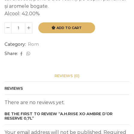
şi aromele bogate.
Alcool: 42.00%
ADD TO CART
A.H.Riise
Xo
Ambre
Category:
Rom
D'Or
Reserve
Share:
0,7L
quantity
REVIEWS (0)
REVIEWS
There are no reviews yet.
BE THE FIRST TO REVIEW “A.H.RIISE XO AMBRE D’OR
RESERVE 0,7L”
Your email address will not be published. Required