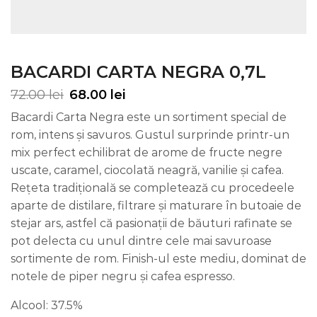
BACARDI CARTA NEGRA 0,7L
72.00
lei
68.00
lei
Bacardi Carta Negra este un sortiment special de
rom, intens și savuros. Gustul surprinde printr-un
mix perfect echilibrat de arome de fructe negre
uscate, caramel, ciocolată neagră, vanilie și cafea.
Rețeta tradițională se completează cu procedeele
aparte de distilare, filtrare și maturare în butoaie de
stejar ars, astfel că pasionații de băuturi rafinate se
pot delecta cu unul dintre cele mai savuroase
sortimente de rom. Finish-ul este mediu, dominat de
notele de piper negru și cafea espresso.
Alcool: 37.5%