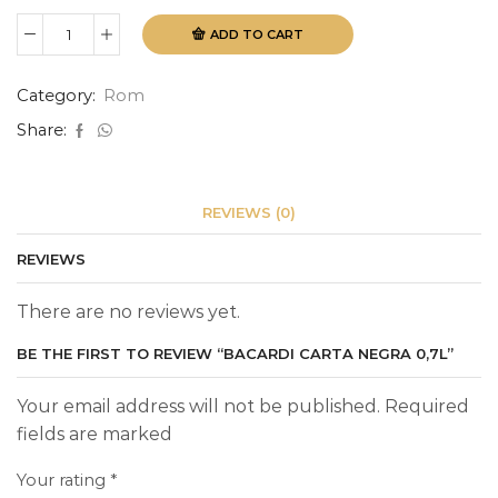
ADD TO CART
Bacardi
Carta
Negra
Category:
Rom
0,7L
quantity
Share:
REVIEWS (0)
REVIEWS
There are no reviews yet.
BE THE FIRST TO REVIEW “BACARDI CARTA NEGRA 0,7L”
Your email address will not be published. Required
fields are marked
Your rating
*