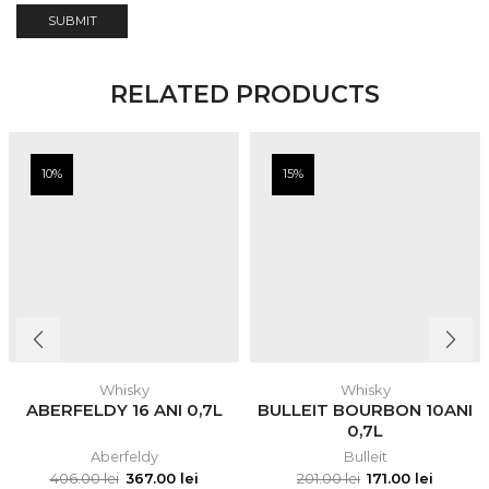
RELATED PRODUCTS
10%
15%
Whisky
Whisky
ABERFELDY 16 ANI 0,7L
BULLEIT BOURBON 10ANI
0,7L
Aberfeldy
Bulleit
406.00
lei
367.00
lei
201.00
lei
171.00
lei