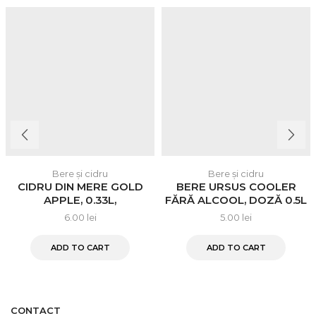
Bere și cidru
Bere și cidru
CIDRU DIN MERE GOLD
BERE URSUS COOLER
APPLE, 0.33L,
FĂRĂ ALCOOL, DOZĂ 0.5L
STRONGBOW
6.00
lei
5.00
lei
ADD TO CART
ADD TO CART
CONTACT