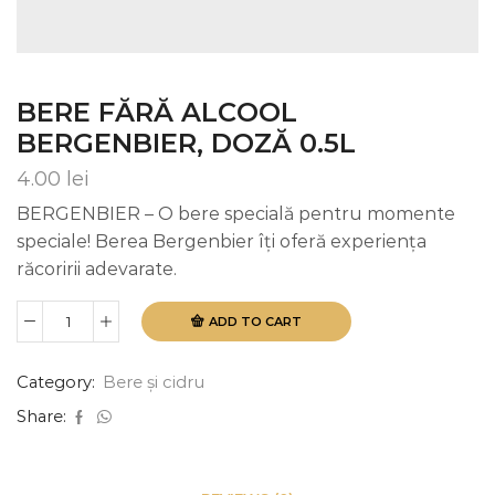
BERE FĂRĂ ALCOOL
BERGENBIER, DOZĂ 0.5L
4.00
lei
BERGENBIER – O bere specială pentru momente
speciale! Berea Bergenbier îți oferă experiența
răcoririi adevarate.
ADD TO CART
Bere
fără
alcool
Category:
Bere și cidru
Bergenbier,
doză
Share:
0.5L
quantity