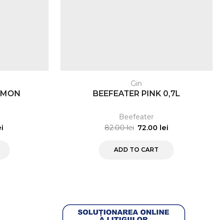
Gin
LEMON
BEEFEATER PINK 0,7L
Beefeater
ei
82.00
lei
72.00
lei
ADD TO CART