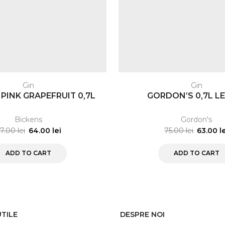
Gin
Gin
PINK GRAPEFRUIT 0,7L
GORDON’S 0,7L 
Bickens
Gordon's
67.00
lei
64.00
lei
75.00
lei
63.00
l
ADD TO CART
ADD TO CART
UTILE
DESPRE NOI