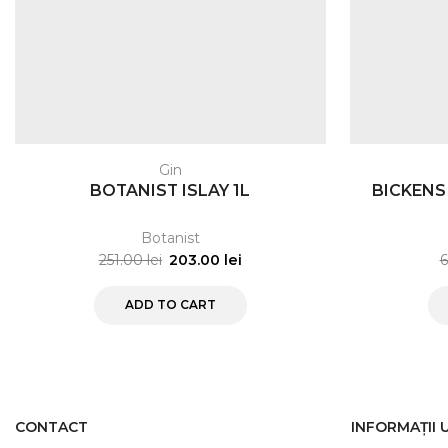
Gin
BOTANIST ISLAY 1L
BICKENS 
Botanist
251.00
lei
203.00
lei
ADD TO CART
CONTACT
INFORMAȚII 