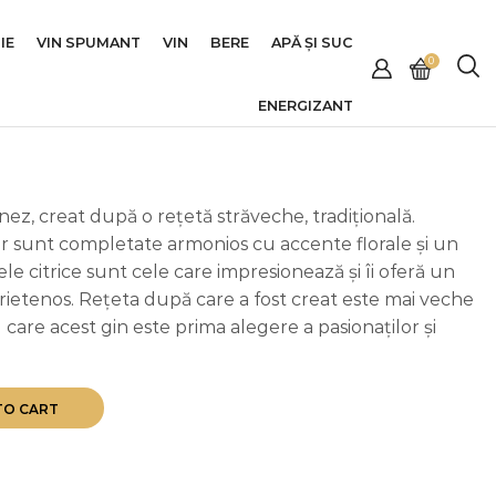
IE
VIN SPUMANT
VIN
BERE
APĂ ȘI SUC
0
ENERGIZANT
ez, creat după o rețetă străveche, tradițională.
ăr sunt completate armonios cu accente florale și un
le citrice sunt cele care impresionează și îi oferă un
prietenos. Rețeta după care a fost creat este mai veche
care acest gin este prima alegere a pasionaților și
TO CART