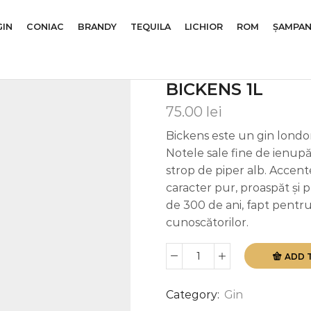
GIN
CONIAC
BRANDY
TEQUILA
LICHIOR
ROM
ȘAMPAN
BICKENS 1L
75.00
lei
Bickens este un gin london
Notele sale fine de ienup
strop de piper alb. Accente
caracter pur, proaspăt și 
de 300 de ani, fapt pentru 
cunoscătorilor.
ADD 
Bickens
1L
quantity
Category:
Gin