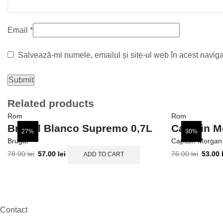
Email
*
Salvează-mi numele, emailul și site-ul web în acest naviga
Related products
Rom
Rom
Brugal Blanco Supremo 0,7L
Captain M
27%
30%
Brugal
Captain Morgan
78.00
lei
57.00
lei
76.00
lei
53.00
ADD TO CART
Contact