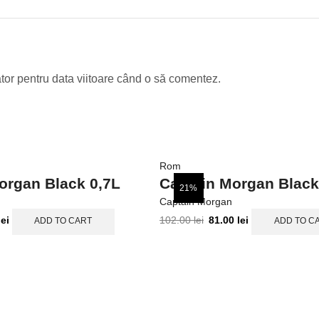
tor pentru data viitoare când o să comentez.
Rom
organ Black 0,7L
Captain Morgan Black
21%
Captain Morgan
lei
102.00
lei
81.00
lei
ADD TO CART
ADD TO C