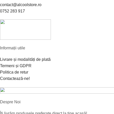
contact@alcoolstore.ro
0752 283 917
Informații utile
Livrare și modalități de plată
Termeni și GDPR
Politica de retur
Contactează-ne!
Despre Noi
Îți livrăm produsele preferate direct la tine acasă!