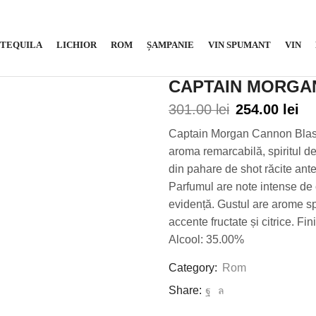
TEQUILA
LICHIOR
ROM
ȘAMPANIE
VIN SPUMANT
VIN
CAPTAIN MORGA
301.00
lei
254.00
lei
Captain Morgan Cannon Blast 
aroma remarcabilă, spiritul de 
din pahare de shot răcite anter
Parfumul are note intense de c
evidență. Gustul are arome sp
accente fructate și citrice. Fi
Alcool: 35.00%
Category:
Rom
Share: