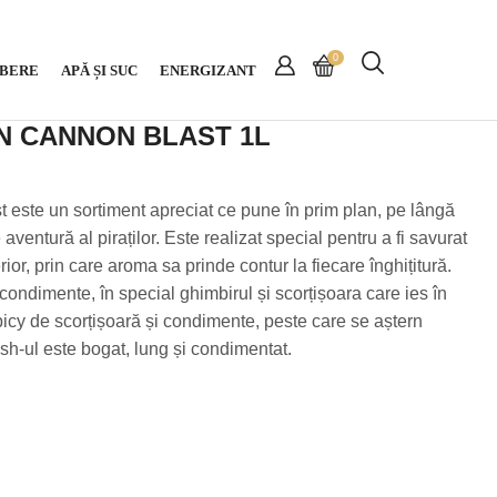
0
BERE
APĂ ȘI SUC
ENERGIZANT
N CANNON BLAST 1L
este un sortiment apreciat ce pune în prim plan, pe lângă
aventură al piraților. Este realizat special pentru a fi savurat
ior, prin care aroma sa prinde contur la fiecare înghițitură.
ondimente, în special ghimbirul și scorțișoara care ies în
icy de scorțișoară și condimente, peste care se aștern
nish-ul este bogat, lung și condimentat.