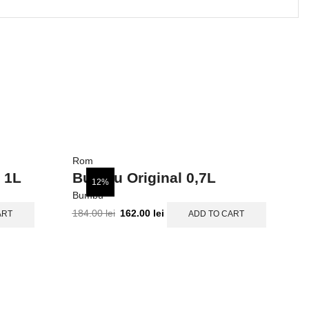
Rom
R
 1L
Bumbu Original 0,7L
B
12%
Bumbu
Ba
184.00
lei
162.00
lei
7
ART
ADD TO CART