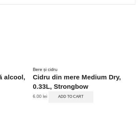
Bere și cidru
Be
 alcool,
Cidru din mere Medium Dry,
B
0.33L, Strongbow
0
6.00
lei
5
ADD TO CART