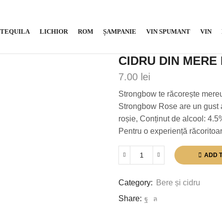
TEQUILA
LICHIOR
ROM
ȘAMPANIE
VIN SPUMANT
VIN
CIDRU DIN MERE
7.00
lei
Strongbow te răcorește mereu
Strongbow Rose are un gust ar
roșie, Conținut de alcool: 4.5
Pentru o experiență răcoritoar
ADD 
Cidru
din
mere
Category:
Bere și cidru
Rose,
Share:
0.33L,
Strongbow
quantity