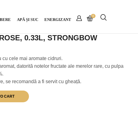
0
BERE
APĂ ȘI SUC
ENERGIZANT
 ROSE, 0.33L, STRONGBOW
 cu cele mai aromate cidruri.
omat, datorită notelor fructate ale merelor rare, cu pulpa
%.
e, se recomandă a fi servit cu gheață.
TO CART