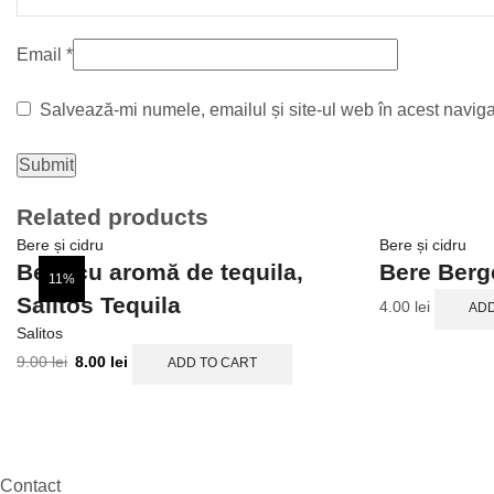
Email
*
Salvează-mi numele, emailul și site-ul web în acest naviga
Related products
Bere și cidru
Bere și cidru
Bere cu aromă de tequila,
Bere Berg
11%
Salitos Tequila
4.00
lei
ADD
Salitos
9.00
lei
8.00
lei
ADD TO CART
Contact