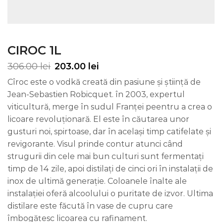
CIROC 1L
306.00
lei
203.00
lei
Cîroc este o vodkă creată din pasiune și știință de
Jean-Sebastien Robicquet. în 2003, expertul
viticultură, merge în sudul Franței peentru a crea o
licoare revoluționară. El este în căutarea unor
gusturi noi, spirtoase, dar în același timp catifelate și
revigorante. Visul prinde contur atunci când
strugurii din cele mai bun culturi sunt fermentați
timp de 14 zile, apoi distilați de cinci ori în instalații de
inox de ultimă generație. Coloanele înalte ale
instalației oferă alcoolului o puritate de izvor. Ultima
distilare este făcută în vase de cupru care
îmbogățesc licoarea cu rafinament.