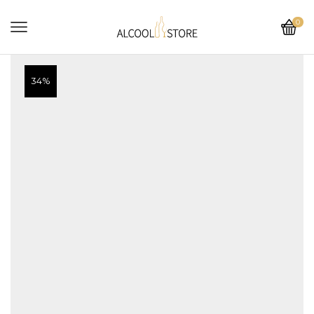
0
34%