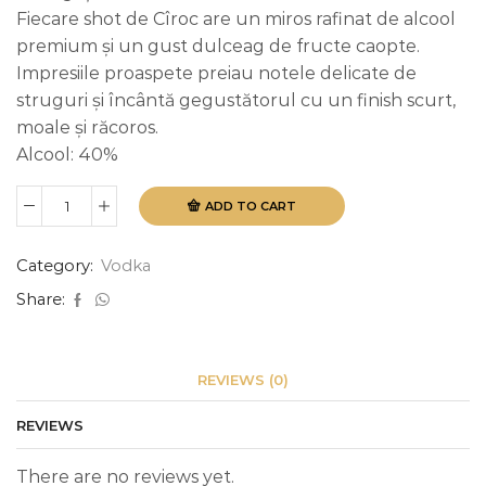
Fiecare shot de Cîroc are un miros rafinat de alcool
premium și un gust dulceag de fructe caopte.
Impresiile proaspete preiau notele delicate de
struguri și încântă gegustătorul cu un finish scurt,
moale și răcoros.
Alcool: 40%
ADD TO CART
Ciroc
1L
quantity
Category:
Vodka
Share:
REVIEWS (0)
REVIEWS
There are no reviews yet.