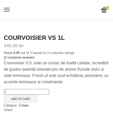
0
COURVOISIER VS 1L
245.00
lei
Rated
5.00
out of 5 based on
2
customer ratings
(
2
customer reviews)
Courvoisier V.S. este un coniac de înaltă calitate, incredibil
de gustos datorită amestecului de arome fructate dulci și
note lemnoase. Finish-ul este unul echilibrat, persistent, cu
accente lemnoase și condimente.
Courvoisier
Vs
ADD TO CART
1L
quantity
Category:
Coniac
Share: