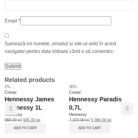
Email
*
Salvează-mi numele, emailul și site-ul web în acest
navigator pentru data viitoare când o să comentez.
Related products
2%
30%
2
Coniac
Coniac
Co
Hennessy James
Hennessy Paradis
C
Hennessy 1L
0,7L
0
Hennessy
Hennessy
Co
966.00
lei
945.00
lei
7,223.00
lei
5,084.00
lei
24
ADD TO CART
ADD TO CART