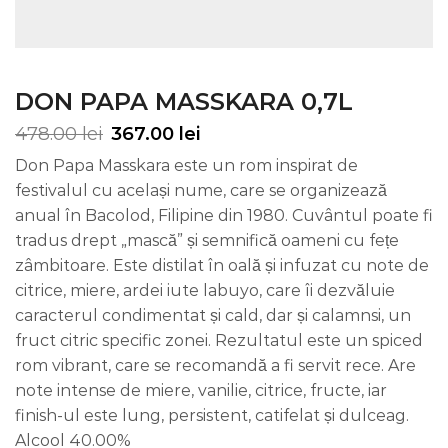
DON PAPA MASSKARA 0,7L
478.00
lei
367.00
lei
Don Papa Masskara este un rom inspirat de
festivalul cu același nume, care se organizează
anual în Bacolod, Filipine din 1980. Cuvântul poate fi
tradus drept „mască” și semnifică oameni cu fețe
zâmbitoare. Este distilat în oală și infuzat cu note de
citrice, miere, ardei iute labuyo, care îi dezvăluie
caracterul condimentat și cald, dar și calamnsi, un
fruct citric specific zonei. Rezultatul este un spiced
rom vibrant, care se recomandă a fi servit rece. Are
note intense de miere, vanilie, citrice, fructe, iar
finish-ul este lung, persistent, catifelat și dulceag.
Alcool 40.00%