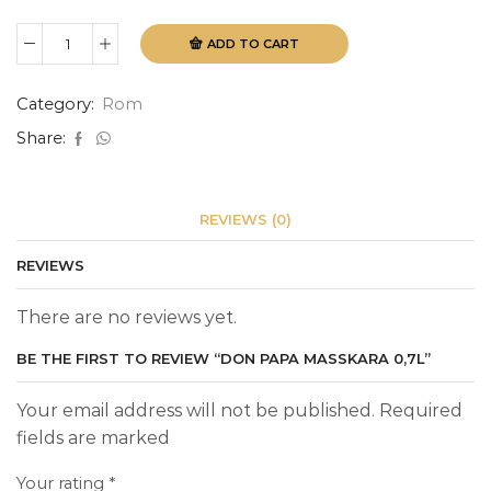
ADD TO CART
Don
Papa
Masskara
Category:
Rom
0,7L
quantity
Share:
REVIEWS (0)
REVIEWS
There are no reviews yet.
BE THE FIRST TO REVIEW “DON PAPA MASSKARA 0,7L”
Your email address will not be published. Required
fields are marked
Your rating
*