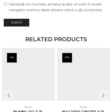
Salvează-mi numele, emailul și site-ul web în acest
navigator pentru data viitoare când o să comentez.
RELATED PRODUCTS
11%
17%
Rom
Rom
BUMBU XO 0,7L
BACARDI GINGER 0,7L