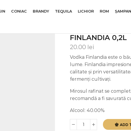
GIN
CONIAC
BRANDY
TEQUILA
LICHIOR
ROM
ȘAMPAN
FINLANDIA 0,2L
20.00
lei
Vodka Finlandia este o bău
lume. Finlandia impresion
calitate și prin versatilitat
fermenți cultivați.
Mirosul rafinat se complet
recomandă a fi savurată c
Alcool: 40.00%
ADD 
Finlandia