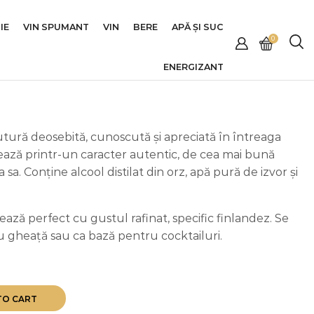
IE
VIN SPUMANT
VIN
BERE
APĂ ȘI SUC
0
ENERGIZANT
tură deosebită, cunoscută și apreciată în întreaga
ează printr-un caracter autentic, de cea mai bună
ea sa. Conține alcool distilat din orz, apă pură de izvor și
ează perfect cu gustul rafinat, specific finlandez. Se
u gheaţă sau ca bază pentru cocktailuri.
TO CART