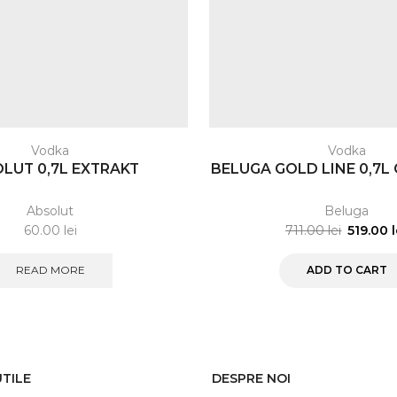
Vodka
Vodka
LUT 0,7L EXTRAKT
BELUGA GOLD LINE 0,7L 
Absolut
Beluga
60.00
lei
711.00
lei
519.00
READ MORE
ADD TO CART
UTILE
DESPRE NOI