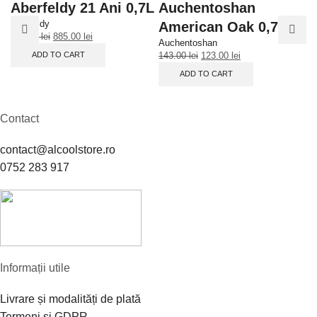
Aberfeldy 21 Ani 0,7L
Auchentoshan
B
Aberfeldy
Ba
American Oak 0,7L
905.00
lei
885.00
lei
83
Auchentoshan
ADD TO CART
143.00
lei
123.00
lei
ADD TO CART
Contact
contact@alcoolstore.ro
0752 283 917
Informații utile
Livrare și modalități de plată
Termeni și GDPR