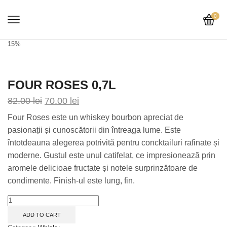
0
15%
FOUR ROSES 0,7L
82.00
lei
70.00
lei
Four Roses este un whiskey bourbon apreciat de
pasionații și cunoscătorii din întreaga lume. Este
întotdeauna alegerea potrivită pentru concktailuri rafinate și
moderne. Gustul este unul catifelat, ce impresionează prin
aromele delicioae fructate și notele surprinzătoare de
condimente. Finish-ul este lung, fin.
Four
Roses
ADD TO CART
0,7L
quantity