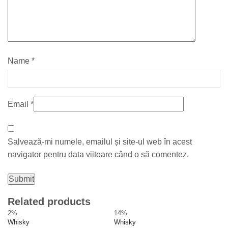
Name
*
Email
*
Salvează-mi numele, emailul și site-ul web în acest
navigator pentru data viitoare când o să comentez.
Related products
2%
14%
1
Whisky
Whisky
Wh