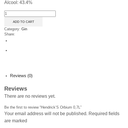
Alcool: 43.4%
Hendrick'S
Orbium
ADD TO CART
0,7L
quantity
Category:
Gin
Share:
Reviews (0)
Reviews
There are no reviews yet.
Be the first to review “Hendrick’S Orbium 0,7L”
Your email address will not be published. Required fields
are marked