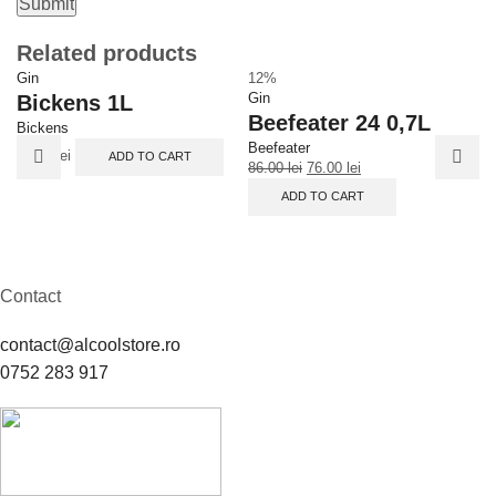
Related products
Gin
12%
1
Gin
Gi
Bickens 1L
Beefeater 24 0,7L
E
Bickens
Beefeater
R
75.00
lei
ADD TO CART
86.00
lei
76.00
lei
Ed
ADD TO CART
80
Contact
contact@alcoolstore.ro
0752 283 917