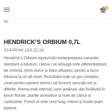
0
9%
HENDRICK’S ORBIUM 0,7L
214.00
lei
194.00
lei
Hendrick’s Orbium reprezintă reinterpretarea variantei
standard a băuturii, căreia i se adaugă note diferențiatoare
de chinină, lemn dulce și lotus albastru, pentru a duce
băutura la un alt nivel. Rezultatul este un gin complex,
creat pentru oameni dornici să încerce senzații noi și
diferite. Aroma este intensă, ușor amăruie, dar învăluită în
tonuri florale, plante aromatice și note de citrice și
castravete. Finish-ul este unul lung, intens și foarte puțin
piperat.