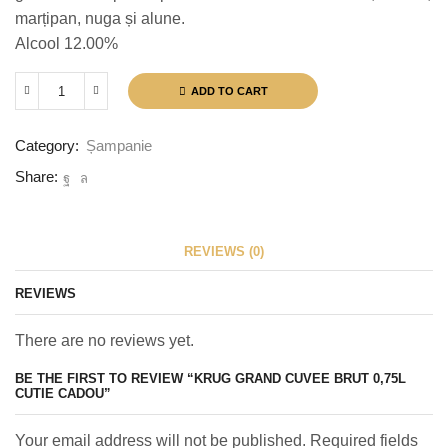
marțipan, nuga și alune.
Alcool 12.00%
ADD TO CART
Krug
Grand
Cuvee
Category:
Șampanie
Brut
0,75L
Share:
Cutie
Cadou
quantity
REVIEWS (0)
REVIEWS
There are no reviews yet.
BE THE FIRST TO REVIEW “KRUG GRAND CUVEE BRUT 0,75L
CUTIE CADOU”
Your email address will not be published. Required fields