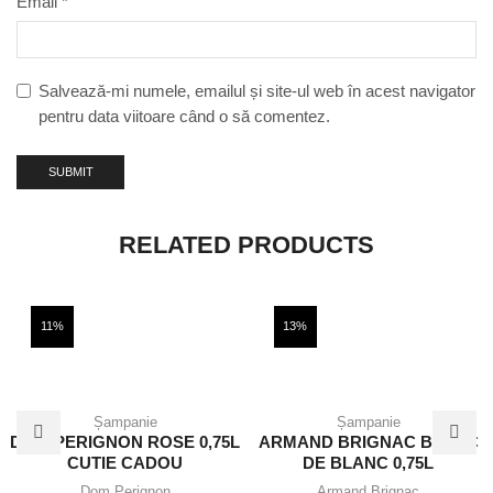
Email
*
Salvează-mi numele, emailul și site-ul web în acest navigator
pentru data viitoare când o să comentez.
RELATED PRODUCTS
11%
13%
Șampanie
Șampanie
DOM PERIGNON ROSE 0,75L
ARMAND BRIGNAC BLANC
CUTIE CADOU
DE BLANC 0,75L
Dom Perignon
Armand Brignac