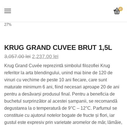
0
27%
KRUG GRAND CUVEE BRUT 1,5L
3,057.00
lei
2,237.00
lei
Krug Grand Cuvée reprezintă simbolul filozofiei Krug
referitor la arta blendingului, unind mai bine de 120 de
vinuri cu vechime de peste 10 ani fiecare, care sunt
maturate minimum 6 ani, fiind necesari aproape 20 de ani
pentru a desăvarși produsul final. Pentru a beneficia de
buchetul surprinzător al acestei șampanii, se recomandă
degustarea la o temperatură de 9°C – 12°C. Parfumul se
constituie cu ajutorul notelor bogate de fructe și flori, iar
gustul este expresiv prin varietate aromelor de măr, lămâie,