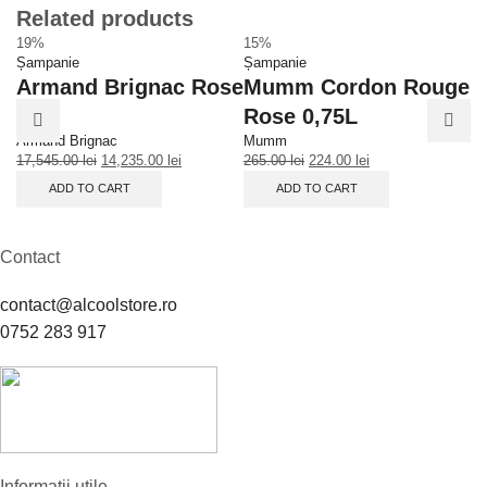
Related products
19%
15%
1
Șampanie
Șampanie
Șa
Armand Brignac Rose
Mumm Cordon Rouge
A
3L
Rose 0,75L
B
Armand Brignac
Mumm
Ar
17,545.00
lei
14,235.00
lei
265.00
lei
224.00
lei
3,
ADD TO CART
ADD TO CART
Contact
contact@alcoolstore.ro
0752 283 917
Informații utile