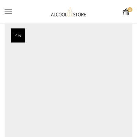
0
14%