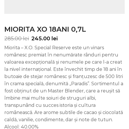
MIORITA XO 18ANI 0,7L
285.00
lei
245.00
lei
Miorita – X.O. Special Reserve este un vinars
românesc premiat în nenumărate rânduri pentru
valoarea excepțională și renumele pe care l-a creat
la nivel internațional. Este învechit timp de 18 ani în
butoaie de stejar românesc și franțuzesc de 500 litri
în crama specială, denumită „Paradis”. Sortimentul a
fost obținut de un Master Blender, care a reușit să
îmbine mai multe soiuri de struguri albi,
transpunând cu succes istoria și cultura
românească. Are arome subtile de cacao și ciocolată
caldă, vanilie, condimente, dar și note de tutun.
Alcool: 40.00%