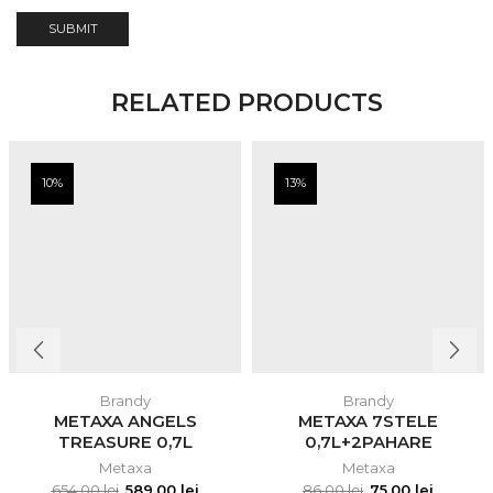
RELATED PRODUCTS
10%
13%
Brandy
Brandy
METAXA ANGELS
METAXA 7STELE
TREASURE 0,7L
0,7L+2PAHARE
Metaxa
Metaxa
654.00
lei
589.00
lei
86.00
lei
75.00
lei