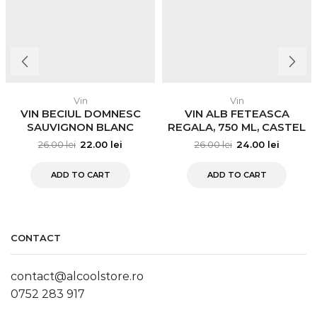
Vin
Vin
VIN BECIUL DOMNESC
VIN ALB FETEASCA
SAUVIGNON BLANC
REGALA, 750 ML, CASTEL
DEMISEC, 0.75L
HUNIADE
26.00
lei
22.00
lei
26.00
lei
24.00
lei
ADD TO CART
ADD TO CART
CONTACT
contact@alcoolstore.ro
0752 283 917