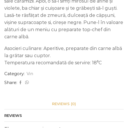
sale cărămizii. Apoi, o să-i simți mirosul de afine și
violete, ba chiar și cuișoare și te grăbești să-l guști.
Lasă-te răsfățat de zmeură, dulceață de căpșuni,
vișine supracoapte si, cireșe negre. Pune-l în valoare
alături de un meniu cu preparate top-chef din
carne albă.
Asocieri culinare: Aperitive, preparate din carne albă
la grătar sau cuptor.
Temperatura recomandată de servire: 18⁰C
Category:
Vin
Share:
REVIEWS (0)
REVIEWS