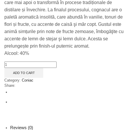
care mai apoi o transformă în procese tradiționale de
distilare și învechire. La finalul procesului, cognacul are o
paletă aromatică insolită, care abundă în vanilie, tonuri de
flori și fructe, cu accente de caisă şi măr copt. Gustul este
animă simțurile prin note de fructe zemoase, îmbogăţite cu
accente de lemn de stejar şi lemn dulce. Acesta se
prelungește prin finish-ul puternic aromat.
Alcool: 40%
Remy
Martin
ADD TO CART
Vsop
0,7L
Category:
Coniac
quantity
Share:
Reviews (0)