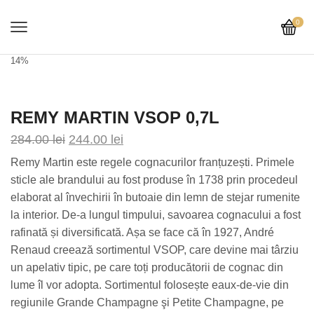
0
14%
REMY MARTIN VSOP 0,7L
284.00
lei
244.00
lei
Remy Martin este regele cognacurilor franțuzești. Primele
sticle ale brandului au fost produse în 1738 prin procedeul
elaborat al învechirii în butoaie din lemn de stejar rumenite
la interior. De-a lungul timpului, savoarea cognacului a fost
rafinată și diversificată. Așa se face că în 1927, André
Renaud creează sortimentul VSOP, care devine mai târziu
un apelativ tipic, pe care toți producătorii de cognac din
lume îl vor adopta. Sortimentul folosește eaux-de-vie din
regiunile Grande Champagne şi Petite Champagne, pe