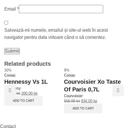
Email
*
Salvează-mi numele, emailul și site-ul web în acest
navigator pentru data viitoare când o să comentez.
Related products
10%
9%
1
Coniac
Coniac
Co
Hennessy Vs 1L
Courvoisier Xo Taste
H
Hennessy
He
Of Paris 0,7L
290.00
lei
260.00
lei
3,
Courvoisier
ADD TO CART
916.00
lei
834.00
lei
ADD TO CART
Contact