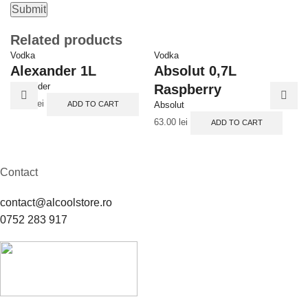
Related products
Vodka
Vodka
2
Vo
Alexander 1L
Absolut 0,7L
B
Alexander
Raspberry
Be
50.00
lei
ADD TO CART
Absolut
49
63.00
lei
ADD TO CART
Contact
contact@alcoolstore.ro
0752 283 917