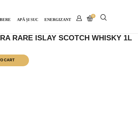
0
BERE
APĂ ȘI SUC
ENERGIZANT
A RARE ISLAY SCOTCH WHISKY 1L
TO CART