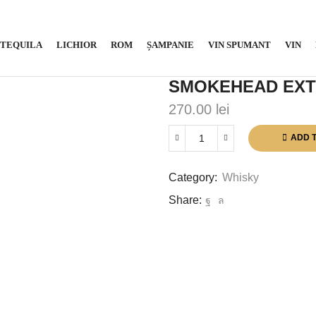
TEQUILA
LICHIOR
ROM
ȘAMPANIE
VIN SPUMANT
VIN
SMOKEHEAD EXTR
270.00
lei
ADD 
Smokehead
Extra
Rare
Category:
Whisky
Islay
Share:
Scotch
Whisky
1L
quantity