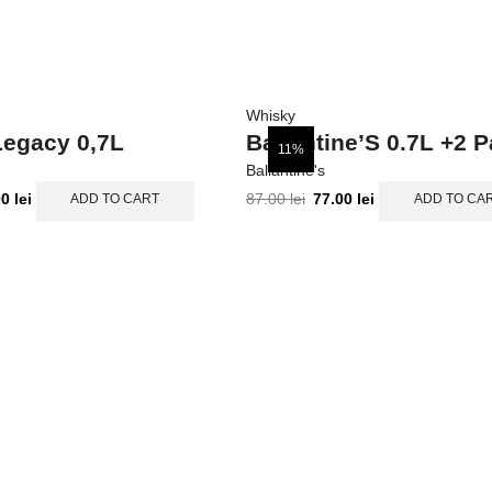
Whisky
egacy 0,7L
Ballantine’S 0.7L +2 
11%
Ballantine's
00
lei
87.00
lei
77.00
lei
ADD TO CART
ADD TO CA