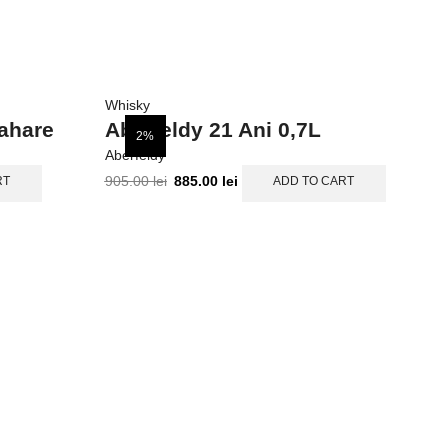
Whisky
Wh
Pahare
Aberfeldy 21 Ani 0,7L
B
2%
Aberfeldy
Ba
905.00
lei
885.00
lei
2
RT
ADD TO CART