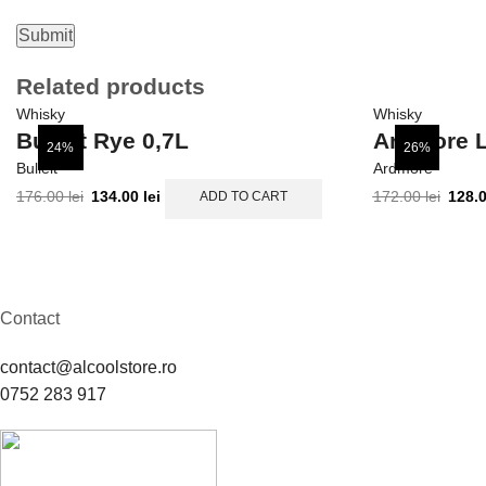
Related products
Whisky
Whisky
Bulleit Rye 0,7L
Ardmore L
24%
26%
Bulleit
Ardmore
176.00
lei
134.00
lei
172.00
lei
128.
ADD TO CART
Contact
contact@alcoolstore.ro
0752 283 917