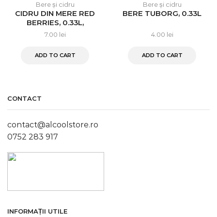
Bere și cidru
Bere și cidru
CIDRU DIN MERE RED
BERE TUBORG, 0.33L
BERRIES, 0.33L,
STRONGBOW
7.00
lei
4.00
lei
ADD TO CART
ADD TO CART
CONTACT
contact@alcoolstore.ro
0752 283 917
INFORMAȚII UTILE