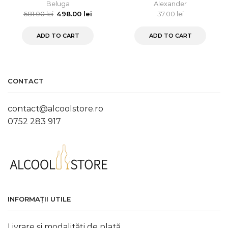
Beluga
Alexander
681.00
lei
498.00
lei
37.00
lei
ADD TO CART
ADD TO CART
CONTACT
contact@alcoolstore.ro
0752 283 917
INFORMAȚII UTILE
Livrare și modalități de plată