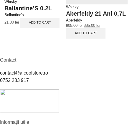
Whisky
Whisky
Wh
Ballantine’S 0.2L
Aberfeldy 21 Ani 0,7L
B
Ballantine's
Aberfeldy
Bu
21.00
lei
ADD TO CART
905.00
lei
885.00
lei
17
ADD TO CART
Contact
contact@alcoolstore.ro
0752 283 917
Informații utile