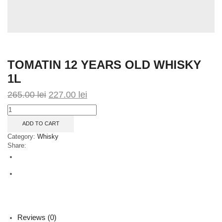
TOMATIN 12 YEARS OLD WHISKY
1L
265.00
lei
227.00
lei
Tomatin
12
ADD TO CART
Years
Old
Category:
Whisky
Whisky
Share:
1L
quantity
Reviews (0)