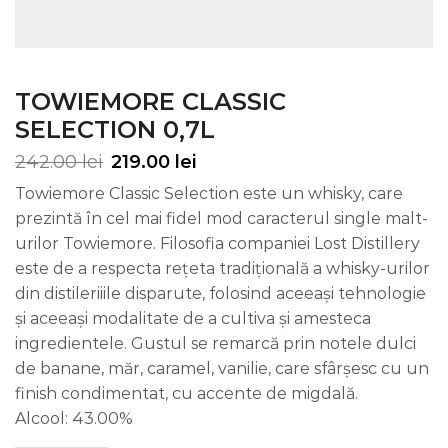
TOWIEMORE CLASSIC
SELECTION 0,7L
242.00
lei
219.00
lei
Towiemore Classic Selection este un whisky, care
prezintă în cel mai fidel mod caracterul single malt-
urilor Towiemore. Filosofia companiei Lost Distillery
este de a respecta rețeta tradițională a whisky-urilor
din distileriiile disparute, folosind aceeași tehnologie
și aceeași modalitate de a cultiva și amesteca
ingredientele. Gustul se remarcă prin notele dulci
de banane, măr, caramel, vanilie, care sfârșesc cu un
finish condimentat, cu accente de migdală.
Alcool: 43.00%