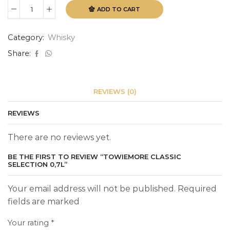
ADD TO CART
Towiemore
Classic
Selection
Category:
Whisky
0,7L
quantity
Share:
REVIEWS (0)
REVIEWS
There are no reviews yet.
BE THE FIRST TO REVIEW “TOWIEMORE CLASSIC
SELECTION 0,7L”
Your email address will not be published. Required
fields are marked
Your rating
*