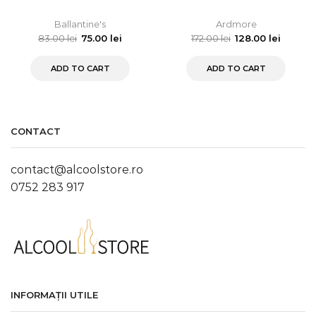
Ballantine's
Ardmore
83.00
lei
75.00
lei
172.00
lei
128.00
lei
ADD TO CART
ADD TO CART
CONTACT
contact@alcoolstore.ro
0752 283 917
INFORMAȚII UTILE