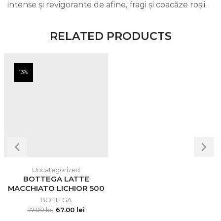
intense și revigorante de afine, fragi și coacăze roșii.
RELATED PRODUCTS
13%
Uncategorized
BOTTEGA LATTE
MACCHIATO LICHIOR 500
ML
BOTTEGA
77.00
lei
67.00
lei