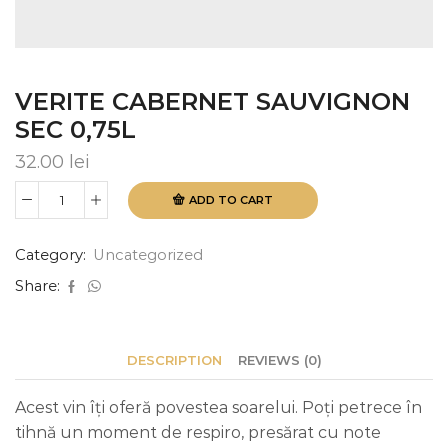
VERITE CABERNET SAUVIGNON
SEC 0,75L
32.00
lei
ADD TO CART
VERITE
CABERNET
SAUVIGNON
Category:
Uncategorized
SEC
0,75L
Share:
quantity
DESCRIPTION
REVIEWS (0)
Acest vin îți oferă povestea soarelui. Poți petrece în
tihnă un moment de respiro, presărat cu note