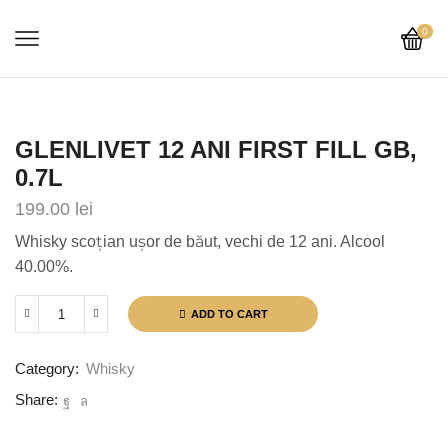
0
GLENLIVET 12 ANI FIRST FILL GB,
0.7L
199.00
lei
Whisky scoţian uşor de băut, vechi de 12 ani. Alcool
40.00%.
ADD TO CART
Glenlivet
12
ani
Category:
Whisky
First
Fill
Share:
GB,
0.7L
quantity