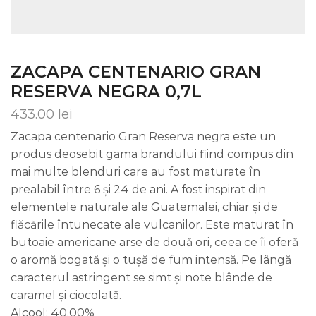
ZACAPA CENTENARIO GRAN
RESERVA NEGRA 0,7L
433.00
lei
Zacapa centenario Gran Reserva negra este un
produs deosebit gama brandului fiind compus din
mai multe blenduri care au fost maturate în
prealabil între 6 și 24 de ani. A fost inspirat din
elementele naturale ale Guatemalei, chiar și de
flăcările întunecate ale vulcanilor. Este maturat în
butoaie americane arse de două ori, ceea ce îi oferă
o aromă bogată și o tușă de fum intensă. Pe lângă
caracterul astringent se simt și note blânde de
caramel și ciocolată.
Alcool: 40.00%