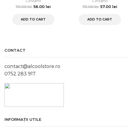
Cinzano
Cinzano
70.00
lei
56.00
lei
70.00
lei
57.00
lei
ADD TO CART
ADD TO CART
CONTACT
contact@alcoolstore.ro
0752 283 917
INFORMAȚII UTILE