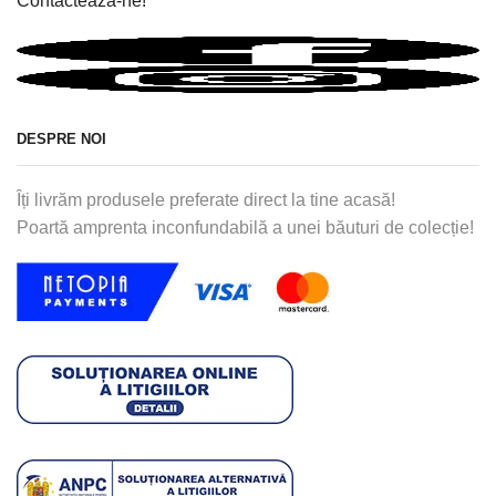
Contactează-ne!
DESPRE NOI
Îți livrăm produsele preferate direct la tine acasă!
Poartă amprenta inconfundabilă a unei băuturi de colecție!