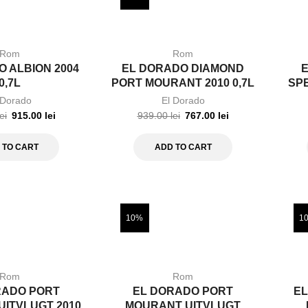
Rom
Rom
 ALBION 2004
EL DORADO DIAMOND
0,7L
PORT MOURANT 2010 0,7L
SP
 Dorado
El Dorado
lei
915.00
lei
939.00
lei
767.00
lei
 TO CART
ADD TO CART
10%
1
Rom
Rom
RADO PORT
EL DORADO PORT
EL
ITVLUGT 2010
MOURANT UITVLUGT