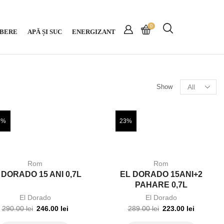
0
BERE
APĂ ȘI SUC
ENERGIZANT
Show
5%
23%
Rom
Rom
 DORADO 15 ANI 0,7L
EL DORADO 15ANI+2
PAHARE 0,7L
El Dorado
El Dorado
290.00
lei
246.00
lei
289.00
lei
223.00
lei