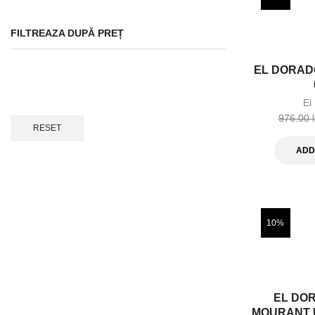
FILTREAZA DUPĂ PREȚ
EL DORADO
El
976.00
RESET
ADD
10%
EL DO
MOURANT U