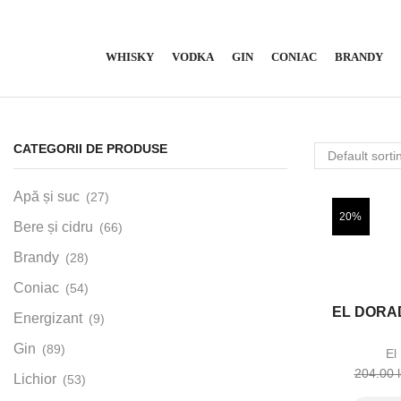
WHISKY
VODKA
GIN
CONIAC
BRANDY
CATEGORII DE PRODUSE
Apă și suc
(27)
20%
Bere și cidru
(66)
Brandy
(28)
Coniac
(54)
EL DORAD
Energizant
(9)
Gin
(89)
El
204.00
Lichior
(53)