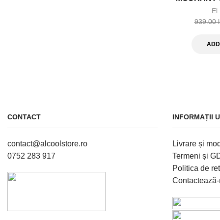
El
939.00
ADD
CONTACT
INFORMAȚII U
contact@alcoolstore.ro
Livrare și mod
0752 283 917
Termeni și 
Politica de re
Contactează-