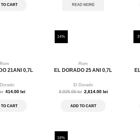
 TO CART
READ MORE
14%
3
Rom
Rom
O 21ANI 0,7L
EL DORADO 25 ANI 0,7L
EL
 Dorado
El Dorado
lei
414.00
lei
3,025.00
lei
2,614.00
lei
 TO CART
ADD TO CART
18%