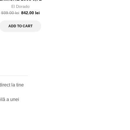
El Dorado
939.00
lei
842.00
lei
ADD TO CART
irect la tine
lă a unei