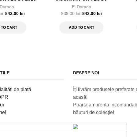
0,7L
DIAMOND 2010 0,7L
 Dorado
El Dorado
lei
842.00
lei
939.00
lei
842.00
lei
 TO CART
ADD TO CART
TILE
DESPRE NOI
alități de plată
Îți livrăm produsele preferate d
GDPR
acasă!
tur
Poartă amprenta inconfundabi
ne!
băuturi de colecție!