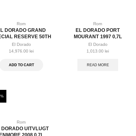
Rom
Rom
EL DORADO GRAND
EL DORADO PORT
ECIAL RESERVE 50TH
MOURANT 1997 0,7L
ANNIVERSARY 0,7L
El Dorado
El Dorado
14,976.00
lei
1,013.00
lei
ADD TO CART
READ MORE
0%
Rom
 DORADO UITVLUGT
ENMORE 2008 0,7L