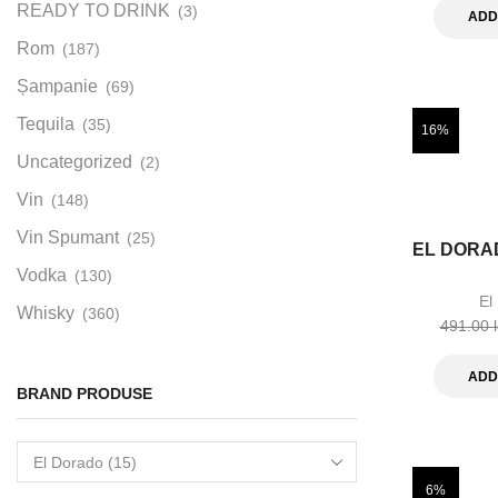
READY TO DRINK
(3)
ADD
Rom
(187)
Șampanie
(69)
Tequila
(35)
16%
Uncategorized
(2)
Vin
(148)
Vin Spumant
(25)
EL DORAD
Vodka
(130)
El
Whisky
(360)
491.00
ADD
BRAND PRODUSE
6%