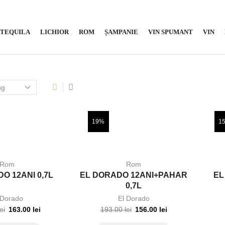
TEQUILA
LICHIOR
ROM
ȘAMPANIE
VIN SPUMANT
VIN
19%
1
Rom
Rom
O 12ANI 0,7L
EL DORADO 12ANI+PAHAR
EL
0,7L
 Dorado
El Dorado
lei
163.00
lei
193.00
lei
156.00
lei