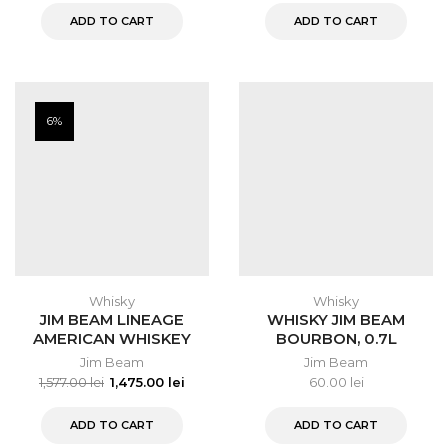
ADD TO CART
ADD TO CART
6%
Whisky
Whisky
JIM BEAM LINEAGE
WHISKY JIM BEAM
AMERICAN WHISKEY
BOURBON, 0.7L
0,7L
Jim Beam
Jim Beam
1,577.00
lei
1,475.00
lei
60.00
lei
ADD TO CART
ADD TO CART