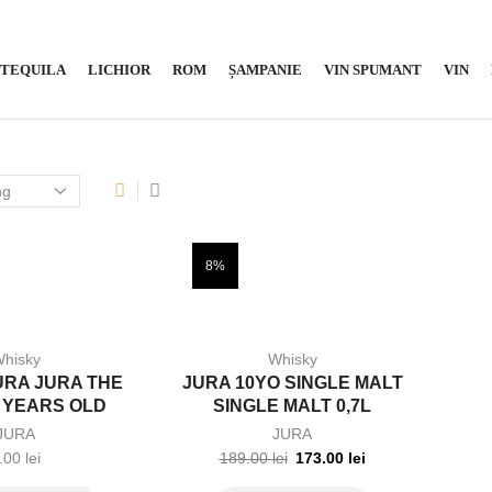
TEQUILA
LICHIOR
ROM
ȘAMPANIE
VIN SPUMANT
VIN
8%
hisky
Whisky
JURA JURA THE
JURA 10YO SINGLE MALT
 YEARS OLD
SINGLE MALT 0,7L
WHISKY 0,7L
JURA
JURA
.00
lei
189.00
lei
173.00
lei