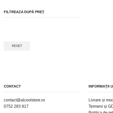
FILTREAZA DUPĂ PREȚ
RESET
CONTACT
INFORMAȚII U
contact@alcoolstore.ro
Livrare și mod
0752 283 917
Termeni și 
Politica de re