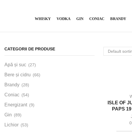
WHISKY
VODKA
GIN
CONIAC
BRANDY
CATEGORII DE PRODUSE
Apă și suc
(27)
Bere și cidru
(66)
Brandy
(28)
Coniac
(54)
W
ISLE OF 
Energizant
(9)
PAPS 19
Gin
(89)
SCOTCH 
0
Lichior
(53)