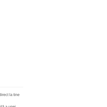
irect la tine
lă a unei