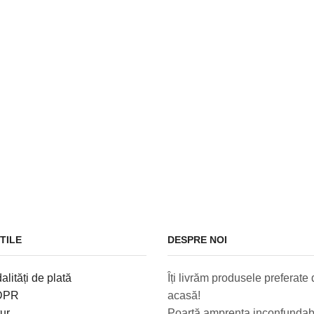
TILE
DESPRE NOI
alități de plată
Îți livrăm produsele preferate d
GDPR
acasă!
tur
Poartă amprenta inconfundabi