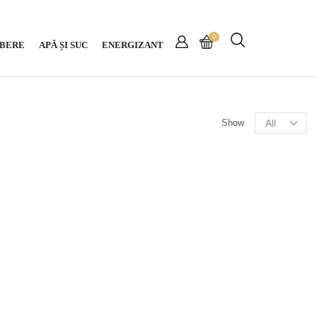
0
BERE
APĂ ȘI SUC
ENERGIZANT
Show