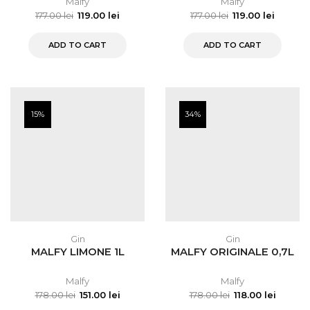
Malfy
Malfy
177.00
lei
119.00
lei
177.00
lei
119.00
lei
ADD TO CART
ADD TO CART
15%
34%
Gin
Gin
MALFY LIMONE 1L
MALFY ORIGINALE 0,7L
Malfy
Malfy
178.00
lei
151.00
lei
178.00
lei
118.00
lei