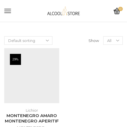
0
Show
29%
Lichior
MONTENEGRO AMARO
MONTENEGRO APERITIF
0.7L