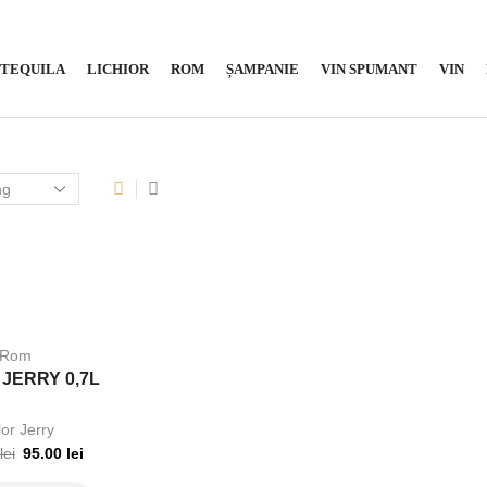
TEQUILA
LICHIOR
ROM
ȘAMPANIE
VIN SPUMANT
VIN
Rom
 JERRY 0,7L
lor Jerry
lei
95.00
lei