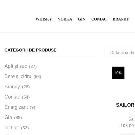
WHISKY
VODKA
GIN
CONIAC
BRANDY
CATEGORII DE PRODUSE
Apă și suc
(27)
10%
Bere și cidru
(66)
Brandy
(28)
Coniac
(54)
SAILOR
Energizant
(9)
Gin
(89)
Sai
105.00
Lichior
(53)