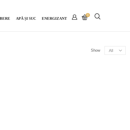
0
BERE
APĂ ȘI SUC
ENERGIZANT
Show