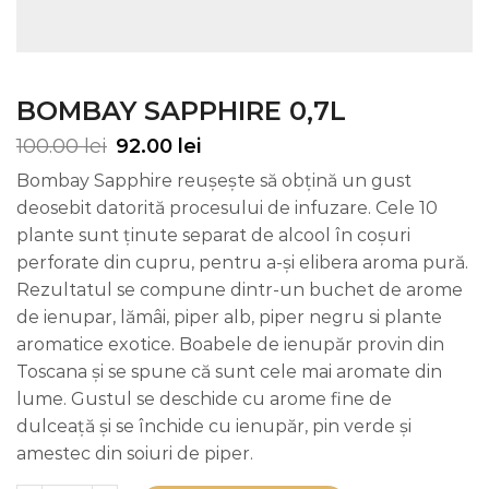
BOMBAY SAPPHIRE 0,7L
100.00
lei
92.00
lei
Bombay Sapphire reușește să obțină un gust
deosebit datorită procesului de infuzare. Cele 10
plante sunt ţinute separat de alcool în coşuri
perforate din cupru, pentru a-și elibera aroma pură.
Rezultatul se compune dintr-un buchet de arome
de ienupar, lămâi, piper alb, piper negru si plante
aromatice exotice. Boabele de ienupăr provin din
Toscana şi se spune că sunt cele mai aromate din
lume. Gustul se deschide cu arome fine de
dulceață și se închide cu ienupăr, pin verde și
amestec din soiuri de piper.