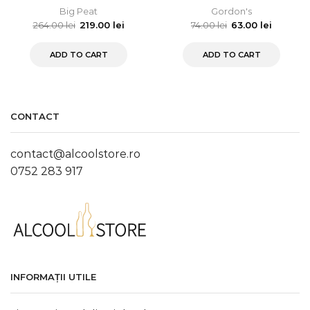
Big Peat
Gordon's
264.00
lei
219.00
lei
74.00
lei
63.00
lei
ADD TO CART
ADD TO CART
CONTACT
contact@alcoolstore.ro
0752 283 917
INFORMAȚII UTILE