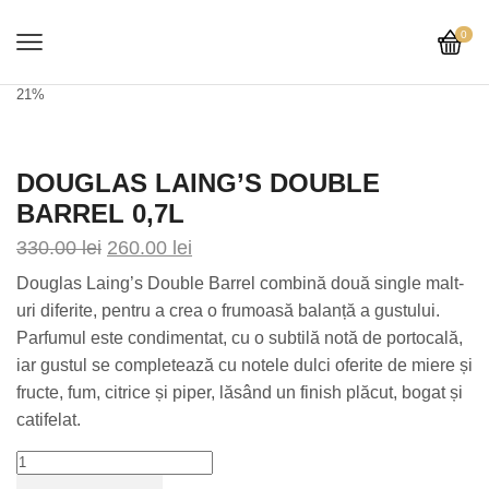
0
21%
DOUGLAS LAING’S DOUBLE
BARREL 0,7L
330.00
lei
260.00
lei
Douglas Laing’s Double Barrel combină două single malt-
uri diferite, pentru a crea o frumoasă balanță a gustului.
Parfumul este condimentat, cu o subtilă notă de portocală,
iar gustul se completează cu notele dulci oferite de miere și
fructe, fum, citrice și piper, lăsând un finish plăcut, bogat și
catifelat.
Douglas
Laing'S