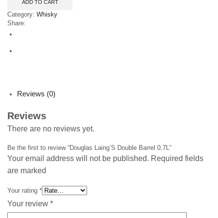
ADD TO CART
Double
Barrel
Category:
Whisky
0,7L
Share:
quantity
Reviews (0)
Reviews
There are no reviews yet.
Be the first to review “Douglas Laing’S Double Barrel 0,7L”
Your email address will not be published. Required fields
are marked
Your rating
*
Your review
*