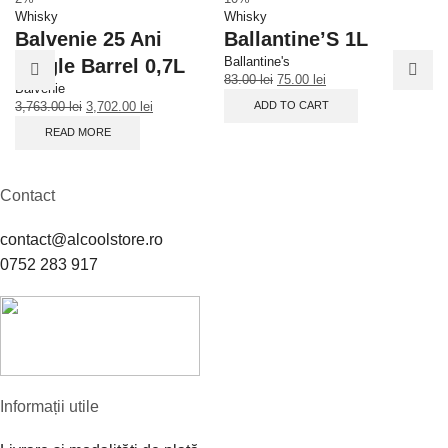
Whisky
Whisky
Wh
Balvenie 25 Ani
Ballantine’S 1L
B
Ballantine's
Single Barrel 0,7L
0
83.00
lei
75.00
lei
Balvenie
Ba
ADD TO CART
3,763.00
lei
3,702.00
lei
10
READ MORE
Contact
contact@alcoolstore.ro
0752 283 917
Informații utile