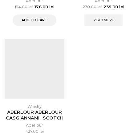
Aberlour
Aberlour
194.00
lei
178.00
lei
270.00
lei
239.00
lei
ADD TO CART
READ MORE
Whisky
ABERLOUR ABERLOUR
CASG ANNAMH SCOTCH
WHISKY 1L
Aberlour
427.00
lei