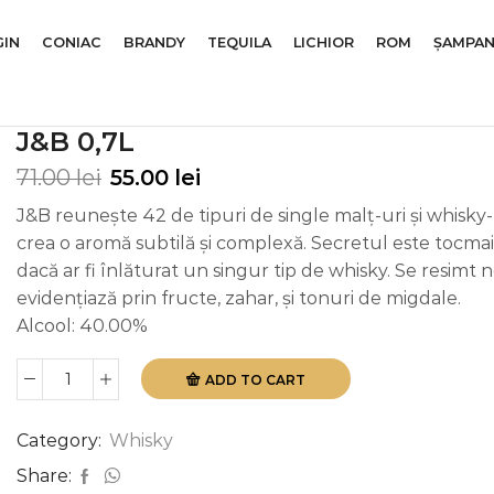
GIN
CONIAC
BRANDY
TEQUILA
LICHIOR
ROM
ȘAMPAN
J&B 0,7L
71.00
lei
55.00
lei
J&B reunește 42 de tipuri de single malț-uri și whisky-
crea o aromă subtilă și complexă. Secretul este tocmai 
dacă ar fi înlăturat un singur tip de whisky. Se resimt n
evidențiază prin fructe, zahar, și tonuri de migdale.
Alcool: 40.00%
ADD TO CART
J&B
0,7l
quantity
Category:
Whisky
Share: