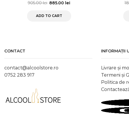
905.00
lei
885.00
lei
1
ADD TO CART
CONTACT
INFORMAȚII 
contact@alcoolstore.ro
Livrare și mo
0752 283 917
Termeni și
Politica de 
Contactează