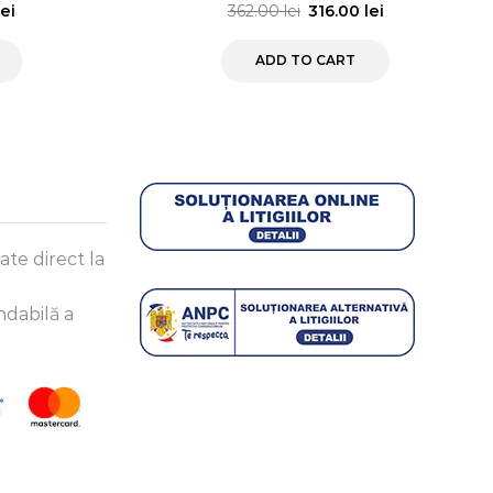
lei
362.00
lei
316.00
lei
ADD TO CART
ate direct la
dabilă a