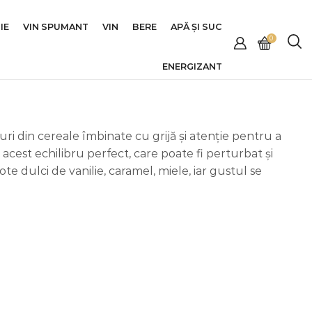
IE
VIN SPUMANT
VIN
BERE
APĂ ȘI SUC
0
ENERGIZANT
uri din cereale îmbinate cu grijă și atenție pentru a
acest echilibru perfect, care poate fi perturbat și
ote dulci de vanilie, caramel, miele, iar gustul se