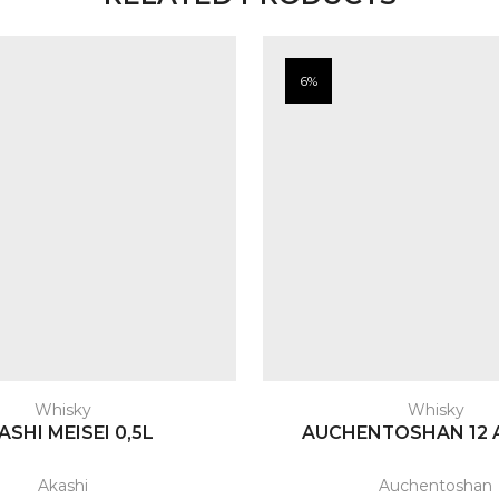
6%
Whisky
Whisky
ASHI MEISEI 0,5L
AUCHENTOSHAN 12 A
Akashi
Auchentoshan