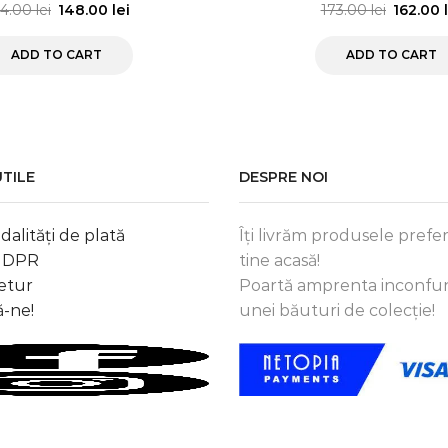
84.00
lei
148.00
lei
173.00
lei
162.00
ADD TO CART
ADD TO CART
UTILE
DESPRE NOI
dalități de plată
Îți livrăm produsele prefer
 GDPR
tine acasă!
retur
Poartă amprenta inconfun
-ne!
unei băuturi de colecție!