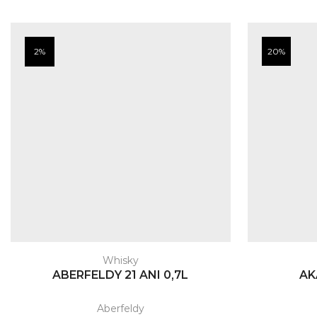
2%
20%
Whisky
ABERFELDY 21 ANI 0,7L
AK
Aberfeldy