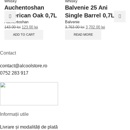
Whisky
Whisky
B
Auchentoshan
Balvenie 25 Ani
C
American Oak 0,7L
Single Barrel 0,7L
Ba
Auchentoshan
Balvenie
40
143.00
lei
123.00
lei
3,763.00
lei
3,702.00
lei
ADD TO CART
READ MORE
Contact
contact@alcoolstore.ro
0752 283 917
Informații utile
Livrare și modalități de plată