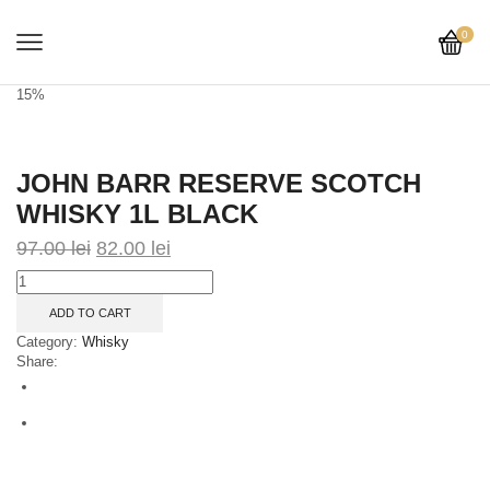
0
15%
JOHN BARR RESERVE SCOTCH
WHISKY 1L BLACK
97.00
lei
82.00
lei
John
Barr
ADD TO CART
Reserve
Scotch
Category:
Whisky
Whisky
Share:
1L
BLACK
quantity