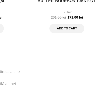
,5L
BULLEIT BOURBON 10ANI 0,7L
Bulleit
ei
201.00
lei
171.00
lei
ADD TO CART
irect la tine
lă a unei