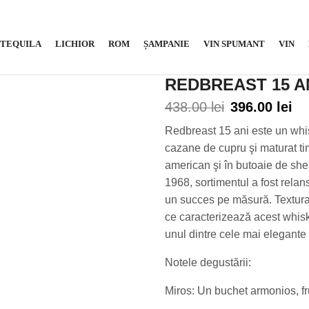
TEQUILA
LICHIOR
ROM
ȘAMPANIE
VIN SPUMANT
VIN
REDBREAST 15 AN
438.00
lei
396.00
lei
Redbreast 15 ani este un whisky
cazane de cupru şi maturat ti
american şi în butoaie de sher
1968, sortimentul a fost relan
un succes pe măsură. Textura
ce caracterizează acest whis
unul dintre cele mai elegante
Notele degustării:
Miros: Un buchet armonios, fru