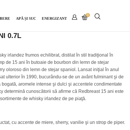
0
BERE
APĂ ȘI SUC
ENERGIZANT
I 0.7L
 irlandez frumos echilibrat, distilat în stil tradiţional în
mp de 15 ani în butoaie de bourbon din lemn de stejar
ry oloroso din lemn de stejar spaniol. Lansat iniţial în anul
sat ulterior în 1990, bucurându-se de un avânt fulminant şi de
 bogată, aromele intense şi dulci şi accentele condimentate
ky determină cunoscătorii să afirme că Redbreast 15 ani este
 sortimente de whisky irlandez de pe piaţă.
ctat, cu accente de miere, sherry, vanilie şi un strop de piper.