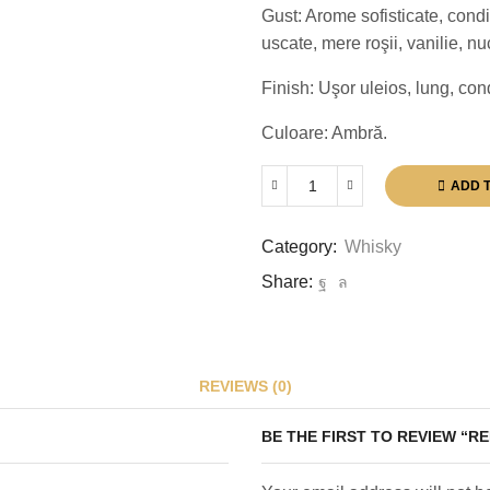
Gust: Arome sofisticate, cond
uscate, mere roşii, vanilie, nuc
Finish: Uşor uleios, lung, con
Culoare: Ambră.
ADD 
REDBREAST
15
ANI
Category:
Whisky
0.7L
Share:
quantity
REVIEWS (0)
BE THE FIRST TO REVIEW “RE