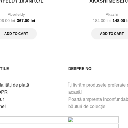
FELDY 16 ANI 0,7L
AKASHI MEISEI 0
Aberfeldy
Akashi
06.00
lei
367.00
lei
184.00
lei
148.00
l
ADD TO CART
ADD TO CART
TILE
DESPRE NOI
alități de plată
Îți livrăm produsele preferate d
GDPR
acasă!
tur
Poartă amprenta inconfundabi
ne!
băuturi de colecție!