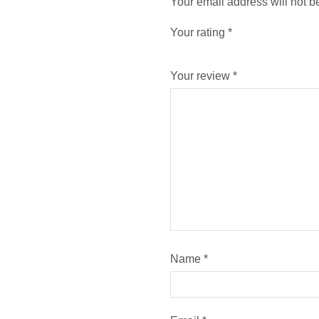
Your email address will not b
Your rating
*
Your review
*
Name
*