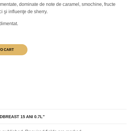
imentate, dominate de note de caramel, smochine, fructe
i şi influenţe de sherry.
dimentat.
TO CART
DBREAST 15 ANI 0.7L”