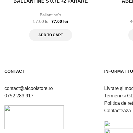
BALLANTINE’S 0.7L +2 PAHARE
ABER
Ballantine's
87.00
lei
77.00
lei
4
ADD TO CART
CONTACT
INFORMAȚII U
contact@alcoolstore.ro
Livrare și mod
0752 283 917
Termeni și 
Politica de re
Contactează-