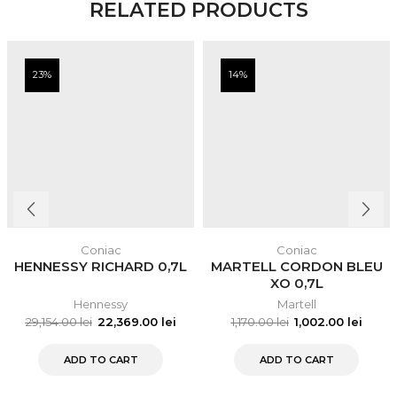
RELATED PRODUCTS
23%
14%
Coniac
Coniac
HENNESSY RICHARD 0,7L
MARTELL CORDON BLEU
XO 0,7L
Hennessy
Martell
29,154.00
lei
22,369.00
lei
1,170.00
lei
1,002.00
lei
ADD TO CART
ADD TO CART