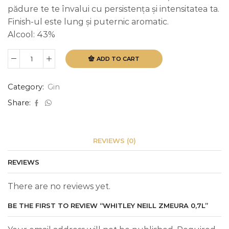
pădure te te învalui cu persistența și intensitatea ta.
Finish-ul este lung și puternic aromatic.
Alcool: 43%
ADD TO CART
Whitley
Neill
Zmeura
Category:
Gin
0,7L
quantity
Share:
REVIEWS (0)
REVIEWS
There are no reviews yet.
BE THE FIRST TO REVIEW “WHITLEY NEILL ZMEURA 0,7L”