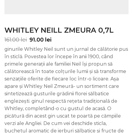
WHITLEY NEILL ZMEURA 0,7L
161.00
lei
91.00
lei
ginurile Whitley Neil sunt un jurnal de călătorie pus
în sticlă. Povestea lor începe în anii 1900, când
primele generații ale familiei Neil își propun să
călătorească în toate colțurile lumii și să transforme
senzațiile oferite de fiecare loc într-o licoare. Așa
apare și Whitley Neil Zmeură- un sortiment care
sintetizează gusturile grădinii florei sălbatice
englezești. ginul respectă rețeta tradițională de
Whitley, completând-o cu gustul de acasă. O
picătură din acest gin uscat te poartă pe cămpiile
verzi ale Angliei. De cum vei deschide sticla,
buchetul aromatic de ierburi sălbatice și fructe de