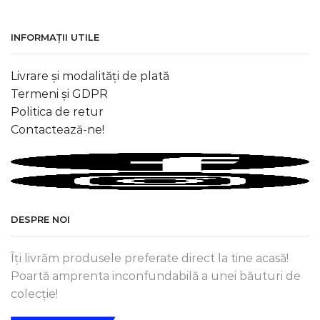
INFORMAȚII UTILE
Livrare și modalități de plată
Termeni și GDPR
Politica de retur
Contactează-ne!
DESPRE NOI
Îți livrăm produsele preferate direct la tine acasă!
Poartă amprenta inconfundabilă a unei băuturi de
colecție!