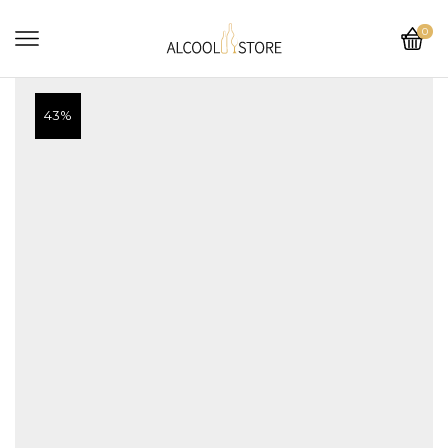
0
43%