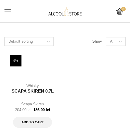
0
Show
9%
Whisky
SCAPA SKIREN 0,7L
Scapa Skiren
204.00
lei
186.00
lei
ADD TO CART